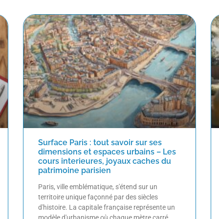
Surface Paris : tout savoir sur ses
dimensions et espaces urbains – Les
cours interieures, joyaux caches du
patrimoine parisien
Paris, ville emblématique, s'étend sur un
territoire unique façonné par des siècles
d'histoire. La capitale française représente un
modèle d'urbanisme où chaque mètre carré