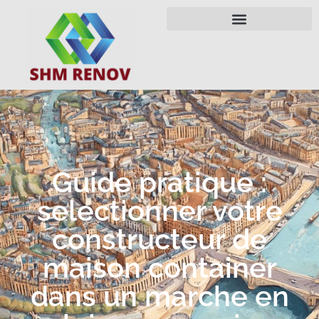
Guide pratique :
selectionner votre
constructeur de
maison container
dans un marche en