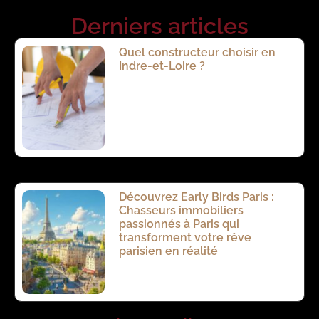
Derniers articles
Quel constructeur choisir en
Indre-et-Loire ?
Découvrez Early Birds Paris :
Chasseurs immobiliers
passionnés à Paris qui
transforment votre rêve
parisien en réalité