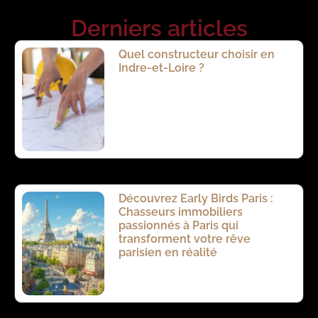
Derniers articles
Quel constructeur choisir en
Indre-et-Loire ?
Découvrez Early Birds Paris :
Chasseurs immobiliers
passionnés à Paris qui
transforment votre rêve
parisien en réalité