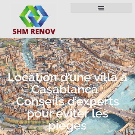
Location d’une villa a
Casablanca :
Conseils d’experts
pour eviter les
pieges