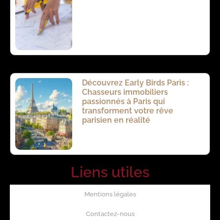
Découvrez Early Birds Paris :
Chasseurs immobiliers
passionnés à Paris qui
transforment votre rêve
parisien en réalité
Liens utiles
Mentions légales
Contactez-nous