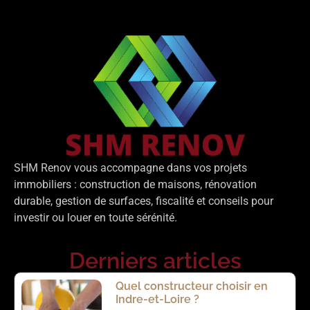
SHM
Renov
vous
accompagne
dans
vos
projets
immobiliers :
construction
de
maisons,
rénovation
durable,
gestion
de
surfaces,
fiscalité
et
conseils
pour
investir
ou
louer
en
toute
sérénité.
Derniers articles
Quel constructeur choisir en
Indre-et-Loire ?