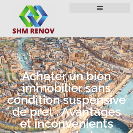
Acheter un bien
immobilier sans
condition suspensive
de pret : Avantages
et inconvenients